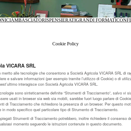
ONICI
AMBASCIATORI
SPENSIERATI
GRANDI FORMATI
CONFE
Cookie Policy
cola VICARA SRL
merito alle tecnologie che consentono a Società Agricola VICARA SRL di raggiu
iere e salvare informazioni (per esempio tramite l’utilizzo di Cookie) o di uti
 quest’ultimo interagisce con Società Agricola VICARA SRL.
cnologie sono sinteticamente definite “Strumenti di Tracciamento”, salvo vi sia
e usati in browser sia web sia mobili, sarebbe fuori luogo parlare di Cookie n
nti di Tracciamento che richiedono la presenza di un browser. Per questo moti
re in modo specifico quel particolare tipo di Strumento di Tracciamento.
mpiegati Strumenti di Tracciamento potrebbero, inoltre richiedere il consenso d
ualsiasi momento seguendo le istruzioni contenute in questo documento.