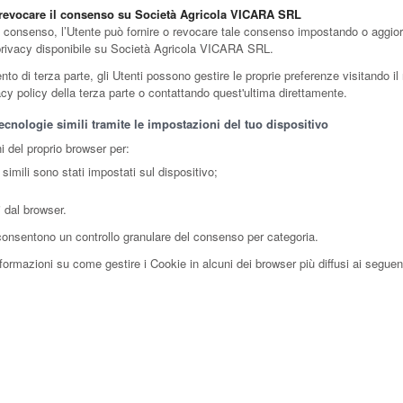
o revocare il consenso su Società Agricola VICARA SRL
ul consenso, l’Utente può fornire o revocare tale consenso impostando o aggiorn
i privacy disponibile su Società Agricola VICARA SRL.
 di terza parte, gli Utenti possono gestire le proprie preferenze visitando il re
vacy policy della terza parte o contattando quest'ultima direttamente.
cnologie simili tramite le impostazioni del tuo dispositivo
i del proprio browser per:
simili sono stati impostati sul dispositivo;
i dal browser.
 consentono un controllo granulare del consenso per categoria.
ormazioni su come gestire i Cookie in alcuni dei browser più diffusi ai seguenti