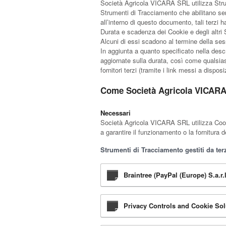
Società Agricola VICARA SRL utilizza Strum
Strumenti di Tracciamento che abilitano ser
all’interno di questo documento, tali terzi 
Durata e scadenza dei Cookie e degli altri 
Alcuni di essi scadono al termine della ses
In aggiunta a quanto specificato nella descr
aggiornate sulla durata, così come qualsiasi
fornitori terzi (tramite i link messi a dispos
Come Società Agricola VICARA 
Necessari
Società Agricola VICARA SRL utilizza Cooki
a garantire il funzionamento o la fornitura d
Strumenti di Tracciamento gestiti da terz
Braintree (PayPal (Europe) S.a.r.l
Privacy Controls and Cookie Solu