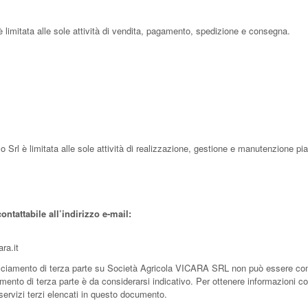
 è limitata alle sole attività di vendita, pagamento, spedizione e consegna.
 Srl è limitata alle sole attività di realizzazione, gestione e manutenzione pi
ontattabile all’indirizzo e-mail:
ra.it
cciamento di terza parte su Società Agricola VICARA SRL non può essere comp
mento di terza parte è da considerarsi indicativo. Per ottenere informazioni co
i servizi terzi elencati in questo documento.